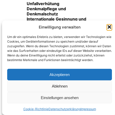
Unfallverhütung
Denkmalpflege und
Denkmalschutz
Internationale Gesinnung und
kulturelle Toleranz
Einwilligung verwalten
Heimatpflege und
Heimatkunde
Um dir ein optimales Erlebnis zu bieten, verwenden wir Technologien wie
Bürgerschaftliches
Cookies, um Geräteinformationen zu speichern und/oder darauf
Engagement für
zuzugreifen. Wenn du diesen Technologien zustimmst, können wir Daten
gemeinnützige, mildtätige und
wie das Surfverhalten oder eindeutige IDs auf dieser Website verarbeiten.
kirchliche Zwecke
Wenn du deine Einwillligung nicht erteilst oder zurückziehst, können
Unterstützung
bestimmte Merkmale und Funktionen beeinträchtigt werden.
hilfsbedürftiger Menschen
gemäß § 53 AO
Akzeptieren
Ob als aktives Mitglied,
Förderer oder Unterstützer –
Ablehnen
jeder Beitrag zählt
.
Gemeinsam gestalten wir die
Einstellungen ansehen
Zukunft von Graal-Müritz mit
Herz, Engagement und
Cookie-Richtlinie
Datenschutzerklärung
Impressum
Gemeinsinn.