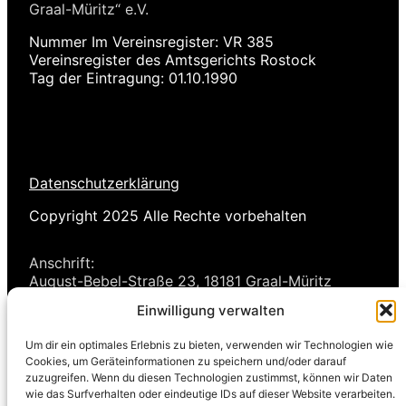
Graal-Müritz“ e.V.
Nummer Im Vereinsregister: VR 385
Vereinsregister des Amtsgerichts Rostock
Tag der Eintragung: 01.10.1990
Datenschutzerklärung
Copyright 2025 Alle Rechte vorbehalten
Anschrift:
August-Bebel-Straße 23, 18181 Graal-Müritz
Tel:
0
172-3813667
Einwilligung verwalten
E-Mail:
info(@)stiftung-graal-mueritz.de
Um dir ein optimales Erlebnis zu bieten, verwenden wir Technologien wie
Cookies, um Geräteinformationen zu speichern und/oder darauf
Vorstandsmitglieder:
zuzugreifen. Wenn du diesen Technologien zustimmst, können wir Daten
Herr Jörg Griese (Vorsitzender)
wie das Surfverhalten oder eindeutige IDs auf dieser Website verarbeiten.
Herr Lars Fischer (Stellvertreter)