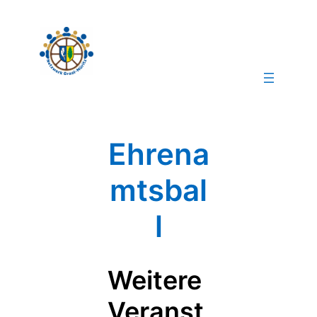
Ehrena
mtsbal
l
Weitere
Veranst