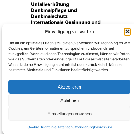
Unfallverhütung
Denkmalpflege und
Denkmalschutz
Internationale Gesinnung und
kulturelle Toleranz
Einwilligung verwalten
Heimatpflege und
Heimatkunde
Um dir ein optimales Erlebnis zu bieten, verwenden wir Technologien wie
Bürgerschaftliches
Cookies, um Geräteinformationen zu speichern und/oder darauf
Engagement für
zuzugreifen. Wenn du diesen Technologien zustimmst, können wir Daten
gemeinnützige, mildtätige und
wie das Surfverhalten oder eindeutige IDs auf dieser Website verarbeiten.
kirchliche Zwecke
Wenn du deine Einwillligung nicht erteilst oder zurückziehst, können
Unterstützung
bestimmte Merkmale und Funktionen beeinträchtigt werden.
hilfsbedürftiger Menschen
gemäß § 53 AO
Akzeptieren
Ob als aktives Mitglied,
Förderer oder Unterstützer –
Ablehnen
jeder Beitrag zählt
.
Gemeinsam gestalten wir die
Einstellungen ansehen
Zukunft von Graal-Müritz mit
Herz, Engagement und
Cookie-Richtlinie
Datenschutzerklärung
Impressum
Gemeinsinn.